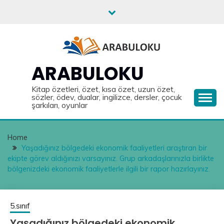
Skip
to
content
ARABULOKU
Kitap özetleri, özet, kısa özet, uzun özet,
sözler, ödev, dualar, ingilizce, dersler, çocuk
şarkıları, oyunlar
Home
Yaşadığınız bölgedeki ekonomik faaliyetleri araştıran bir
ekipte görev aldığınızı varsayınız. Grup arkadaşlarınızla birlikte
bölgenizdeki ekonomik faaliyetlerle ilgili bir rapor hazırlayınız.
5.sınıf
Yaşadığınız bölgedeki ekonomik