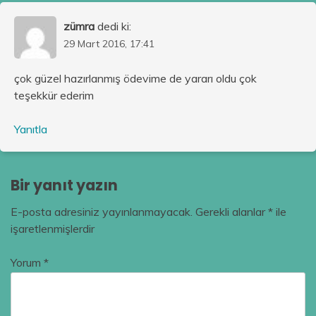
zümra
dedi ki:
29 Mart 2016, 17:41
çok güzel hazırlanmış ödevime de yararı oldu çok
teşekkür ederim
Yanıtla
Bir yanıt yazın
E-posta adresiniz yayınlanmayacak.
Gerekli alanlar
*
ile
işaretlenmişlerdir
Yorum
*