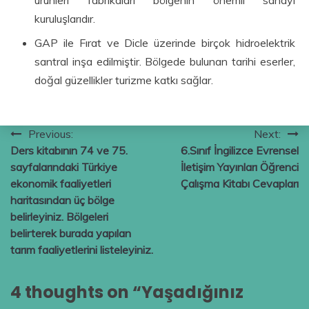
ürünleri fabrikaları bölgenin önemli sanayi
kuruluşlarıdır.
GAP ile Fırat ve Dicle üzerinde birçok hidroelektrik
santral inşa edilmiştir. Bölgede bulunan tarihi eserler,
doğal güzellikler turizme katkı sağlar.
Yazı
Previous:
Next:
Ders kitabının 74 ve 75.
6.Sınıf İngilizce Evrensel
gezinmesi
sayfalarındaki Türkiye
İletişim Yayınları Öğrenci
ekonomik faaliyetleri
Çalışma Kitabı Cevapları
haritasından üç bölge
belirleyiniz. Bölgeleri
belirterek burada yapılan
tarım faaliyetlerini listeleyiniz.
4 thoughts on “
Yaşadığınız