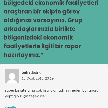
bölgedeki ekonomik faaliyetleri
araştıran bir ekipte görev
aldığınızı varsayınız. Grup
arkadaşlarınızla birlikte
bölgenizdeki ekonomik
faaliyetlerle ilgili bir rapor
hazırlayınız.
”
pelin
dedi ki:
13 Ocak 2016, 23:19
süper bir site ama çok bilgi alamadım yineden bu raporu
yaptığınız için teşekürler
Yanıtla