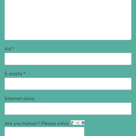
Ad
*
E-posta
*
İnternet sitesi
Are you human? Please solve: