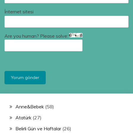
İnternet sitesi
Are you human? Please solve:
Anne&Bebek
(58)
Atatürk
(27)
Belirli Gün ve Haftalar
(26)