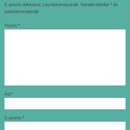
E-posta adresiniz yayınlanmayacak.
Gerekli alanlar
*
ile
işaretlenmişlerdir
Yorum
*
Ad
*
E-posta
*