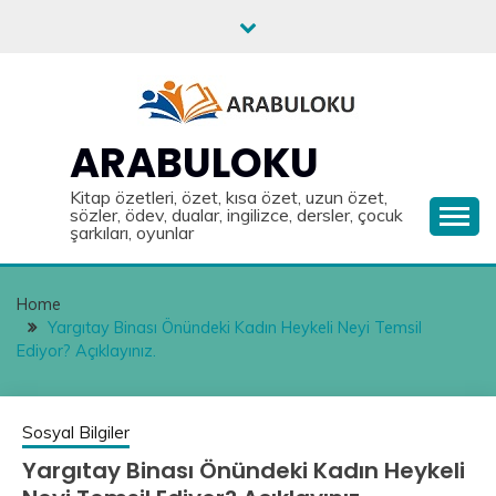
Skip
to
content
ARABULOKU
Kitap özetleri, özet, kısa özet, uzun özet,
sözler, ödev, dualar, ingilizce, dersler, çocuk
şarkıları, oyunlar
Home
Yargıtay Binası Önündeki Kadın Heykeli Neyi Temsil
Ediyor? Açıklayınız.
Sosyal Bilgiler
Yargıtay Binası Önündeki Kadın Heykeli