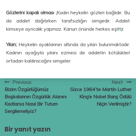
Gözlerini kapalı olması ;
Kadın heykelin gözleri bağlıdır. Bu
da adalet dağıtırken tarafsızlığın simgedir. Adalet
kimseye ayrıcalık yapmaz. Kanun önünde herkes eşitt
i
r.
Yılan;
Heykelin ayaklarının altında da yılan bulunmaktadır.
Kadının ayağıyla yılanı ezmesi de adaletin kötülükleri
ortadan kaldıracağını simgeler.
Yazı
Previous:
Next:
Bizim Özgürlüğümüz
Sizce 1964’te Martin Luther
gezinmesi
Başkalarının Özgürlük Alanını
King’e Nobel Barış Ödülü
Kısıtlarsa Nasıl Bir Tutum
Niçin Verilmiştir?
Sergilemeliyiz?
Bir yanıt yazın