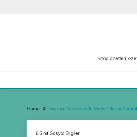
Skip
to
content
Kitap özetleri, özet
Home
Yapılan Denetimlerle Kimler Hangi Sorumlu
6.Sınıf Sosyal Bilgiler