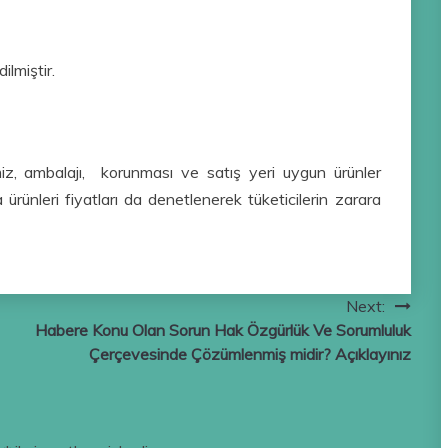
ilmiştir.
emiz, ambalajı, korunması ve satış yeri uygun ürünler
 ürünleri fiyatları da denetlenerek tüketicilerin zarara
Next:
Habere Konu Olan Sorun Hak Özgürlük Ve Sorumluluk
Çerçevesinde Çözümlenmiş midir? Açıklayınız