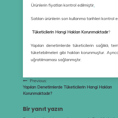
Ürünlerin fiyatları kontrol edilmiştir
.
Satılan ürünlerin son kullanma tarihleri kontrol ed
Tüketicilerin Hangi Hakları Korunmaktadır
?
Yapılan denetimlerde tüketicilerin sağlıklı, t
tüketebilmeleri gibi hakları korunmuştur. Ayrıca
uğratılmaması sağlanmıştır.
Yazı
Previous:
Yapılan Denetimlerde Tüketicilerin Hangi Hakları
gezinmesi
Korunmaktadır?
Bir yanıt yazın