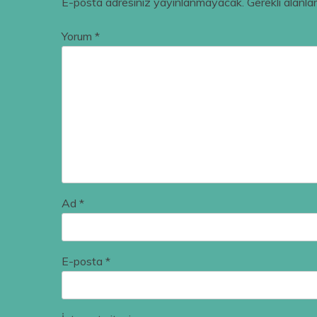
E-posta adresiniz yayınlanmayacak.
Gerekli alanla
Yorum
*
Ad
*
E-posta
*