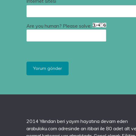
İnternet sitesi
Are you human? Please solve:
2014 Yılından beri yayım hayatına devam eden
arabuloku.com adresinde an itibari ile 80 adet alt v
normal kategori yer almaktadır. Genel olarak Eğitim