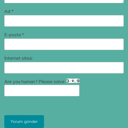
Ad
*
E-posta
*
İnternet sitesi
Are you human? Please solve: