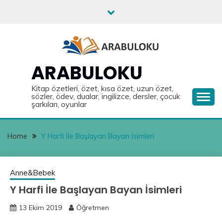
Skip
to
content
ARABULOKU
Kitap özetleri, özet, kısa özet, uzun özet,
sözler, ödev, dualar, ingilizce, dersler, çocuk
şarkıları, oyunlar
Home
Y Harfi İle Başlayan Bayan İsimleri
Anne&Bebek
Y Harfi İle Başlayan Bayan İsimleri
13 Ekim 2019
Öğretmen