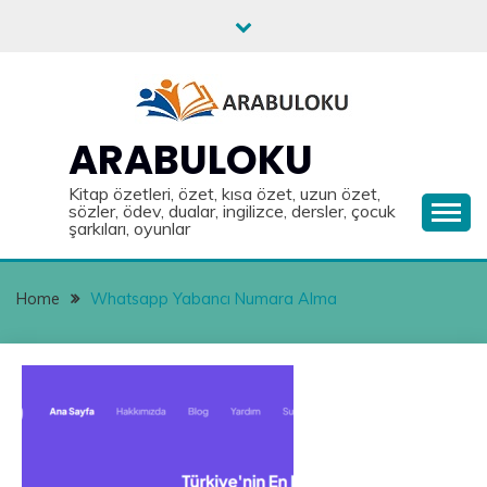
Skip
to
content
ARABULOKU
Kitap özetleri, özet, kısa özet, uzun özet,
sözler, ödev, dualar, ingilizce, dersler, çocuk
şarkıları, oyunlar
Home
Whatsapp Yabancı Numara Alma