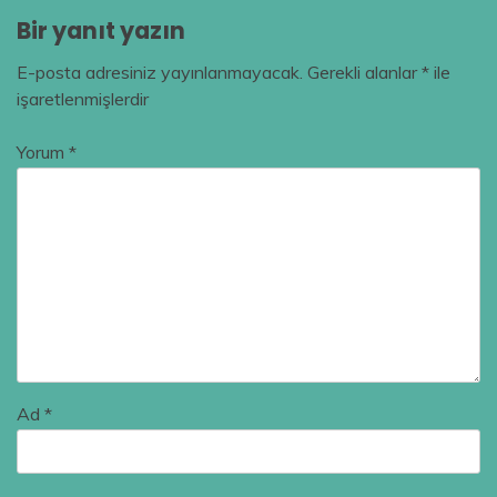
Bir yanıt yazın
E-posta adresiniz yayınlanmayacak.
Gerekli alanlar
*
ile
işaretlenmişlerdir
Yorum
*
Ad
*