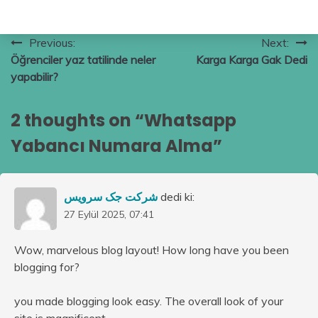
Yazı
Previous:
Next:
Öğrenciler yaz tatilinde neler
Karga Karga Gak Dedi
gezinmesi
yapabilir?
2 thoughts on “
Whatsapp
Yabancı Numara Alma
”
شرکت جک سرویس
dedi ki:
27 Eylül 2025, 07:41
Wow, marvelous blog layout! How long have you been
blogging for?
you made blogging look easy. The overall look of your
site is magnificent,