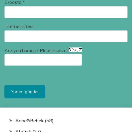
E-posta
*
İnternet sitesi
Are you human? Please solve:
Anne&Bebek
(58)
Atatürk
(27)