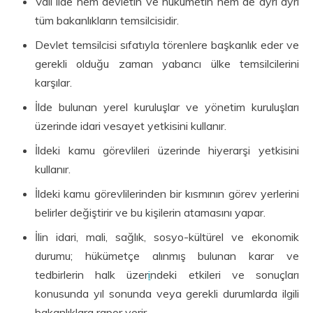
Vali ilde hem devletin ve hükümetin hem de ayrı ayrı
tüm bakanlıkların temsilcisidir.
Devlet temsilcisi sıfatıyla törenlere başkanlık eder ve
gerekli olduğu zaman yabancı ülke temsilcilerini
karşılar.
İlde bulunan yerel kuruluşlar ve yönetim kuruluşları
üzerinde idari vesayet yetkisini kullanır.
İldeki kamu görevlileri üzerinde hiyerarşi yetkisini
kullanır.
İldeki kamu görevlilerinden bir kısmının görev yerlerini
belirler değiştirir ve bu kişilerin atamasını yapar.
İlin idari, mali, sağlık, sosyo-kültürel ve ekonomik
durumu; hükümetçe alınmış bulunan karar ve
tedbirlerin halk üzer
i
ndeki etkileri ve sonuçları
konusunda yıl sonunda veya gerekli durumlarda ilgili
bakanlıklara rapor verir.