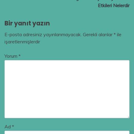
Etkileri Nelerdir
Bir yanıt yazın
E-posta adresiniz yayınlanmayacak.
Gerekli alanlar
*
ile
işaretlenmişlerdir
Yorum
*
Ad
*