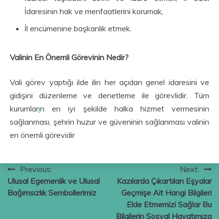
İdaresinin hak ve menfaatlerini korumak,
İl encümenine başkanlık etmek.
Valinin En Önemli Görevinin Nedir?
Vali görev yaptığı ilde ilin her açıdan genel idaresini ve
gidişini düzenleme ve denetleme ile görevlidir. Tüm
kurumlar
ı
n en iyi şekilde halka hizmet vermesinin
sağlanması, şehrin huzur ve güveninin sağlanması valinin
en önemli görevidir
Yazı
Previous:
Next:
Ulusal Egemenlik ve Ulusal
Kazılarda Çıkartılan Eşyalar
gezinmesi
Bağımsızlık Sembollerimiz
Geçmişe Ait Hangi Bilgileri
Elde Etmemizi Sağlar Bu
Bilgilerin Sosyal Hayatımıza