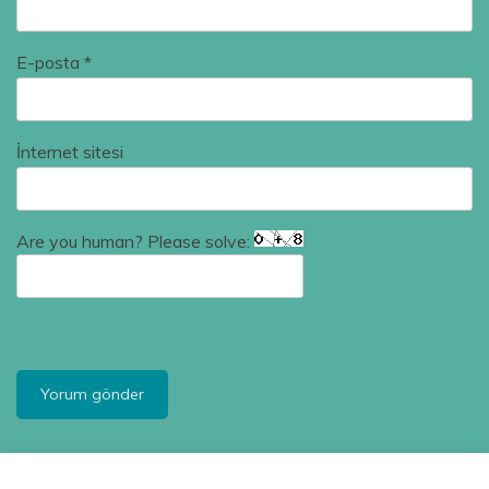
E-posta
*
İnternet sitesi
Are you human? Please solve: