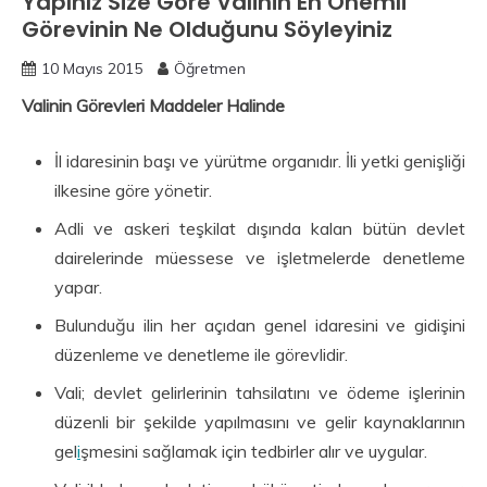
Yapınız Size Göre Valinin En Önemli
Görevinin Ne Olduğunu Söyleyiniz
10 Mayıs 2015
Öğretmen
Valinin Görevleri Maddeler Halinde
İl idaresinin başı ve yürütme organıdır. İli yetki ge­nişliği
ilkesine göre yönetir.
Adli ve askeri teşkilat dışında kalan bütün devlet
dairelerinde müessese ve işletmelerde denetleme
yapar.
Bulunduğu ilin her açıdan genel idaresini ve gidişini
düzenleme ve denetleme ile görevlidir.
Vali; devlet gelirlerinin tahsilatını ve ödeme işlerinin
düzenli bir şekilde yapılmasını ve gelir kaynaklarının
gel
i
şmesini sağlamak için tedbirler alır ve uygular.