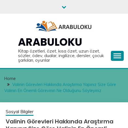
Skip
to
content
ARABULOKU
Kitap özetleri, özet, kısa özet, uzun özet,
sözler, ödev, dualar, ingilizce, dersler, çocuk
şarkıları, oyunlar
Home
Valinin Görevleri Hakkında Araştırma Yapınız Size Göre
Valinin En Önemli Görevinin Ne Olduğunu Söyleyiniz
Sosyal Bilgiler
Valinin Görevleri Hakkında Araştırma