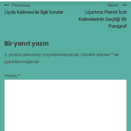
Yazı
Previous:
Next:
Uydu Kelimesi ile İlgili Sorular
Uçurtma Planör İcat
gezinmesi
Kelimelerinin Geçtiği Bir
Paragraf
Bir yanıt yazın
E-posta adresiniz yayınlanmayacak.
Gerekli alanlar
*
ile
işaretlenmişlerdir
Yorum
*