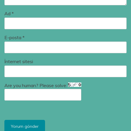
Ad
*
E-posta
*
İnternet sitesi
Are you human? Please solve: