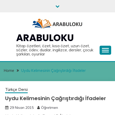
Skip
to
content
ARABULOKU
Kitap özetleri, özet, kısa özet, uzun özet,
sözler, ödev, dualar, ingilizce, dersler, çocuk
şarkıları, oyunlar
Home
Uydu Kelimesinin Çağrıştırdığı İfadeler
Türkçe Dersi
Uydu Kelimesinin Çağrıştırdığı İfadeler
29 Nisan 2015
Öğretmen