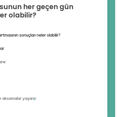
usunun her geçen gün
r olabilir?
masının sonuçları neler olabilir?
lar
nır.
nde aksamalar yaşan
ı
r.