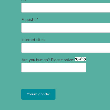
E-posta
*
İnternet sitesi
Are you human? Please solve: