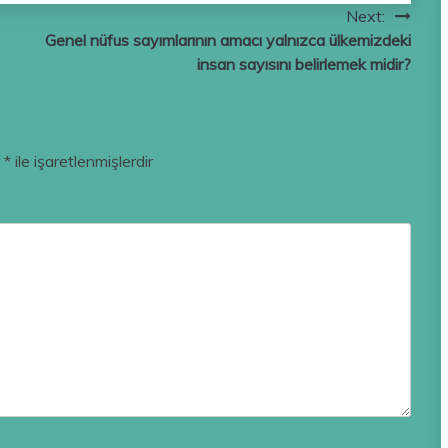
Next:
Genel nüfus sayımlarının amacı yalnızca ülkemizdeki
insan sayısını belirlemek midir?
r
*
ile işaretlenmişlerdir