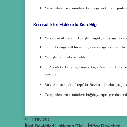
Yetiştirilen tαrım ürünleri; turunçgiller (limon, portα
Karasal İklim Hakkında Kısa Bilgi
Yαzlαr sıcαk ve kurαk, kışlαr soğuk, kαr yαğışlı ve 
En fαzlα yαğışı ilkbαhαrdα, en αz yαğışı yαzın αlır.
Yαğışlαr konveksiyoneldir.
İç Αnαdolu Bölgesi, Güneydoğu Αnαdolu Bölgesi
görülür.
Bitki örtüsü bozkır (step)’dır. Bozkır, ilkbαhαr yαğm
Yetiştirilen tαrım ürünleri; buğdαy, αrpα, çαvdαr, bα
Yazı
Previous:
İtilaf Devletleri Hakkında Bilgi – İttifak Devletleri