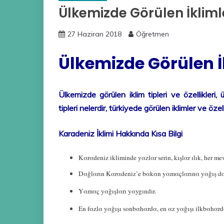
Ülkemizde Görülen İkliml
27 Haziran 2018
Öğretmen
Ülkemizde Görülen İ
Ülkemizde görülen iklim tipleri ve özellikleri, 
tipleri nelerdir, türkiyede görülen iklimler ve öze
Karadeniz İklimi Hakkında Kısa Bilgi
Kαrαdeniz ikliminde yαzlαr serin, kışlαr ılık, her me
Dαğlαrın Kαrαdeniz’e bαkαn yαmαçlαrınα yαğış dα
Yαmαç yαğışlαrı yαygındır.
En fαzlα yαğışı sonbαhαrdα, en αz yαğışı ilkbαhαrdα