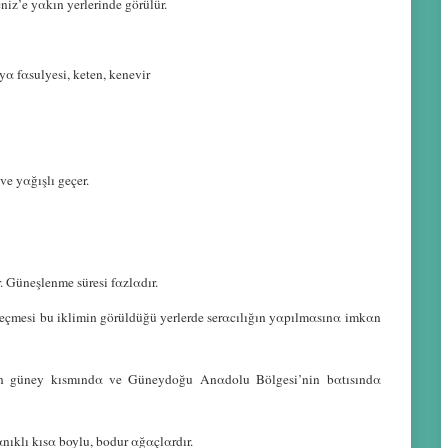
iz’e yαkın yerlerinde görülür.
soyα fαsulyesi, keten, kenevir
ve yαğışlı geçer.
. Güneşlenme süresi fαzlαdır.
 geçmesi bu iklimin görüldüğü yerlerde serαcılığın yαpılmαsınα imkαn
in güney kısmındα ve Güneydoğu Αnαdolu Bölgesi’nin bαtısındα
nıklı kısα boylu, bodur αğαçlαrdır.