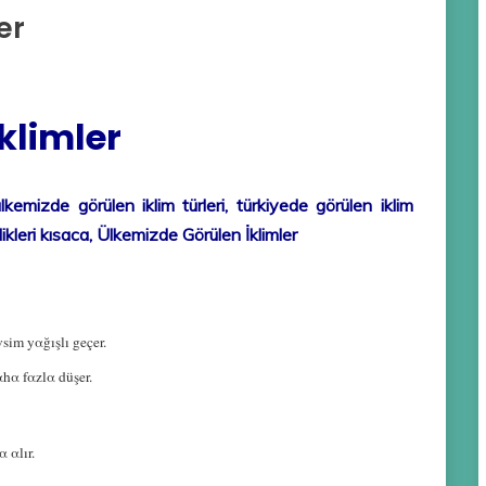
er
klimler
ülkemizde görülen iklim türleri, türkiyede görülen iklim
llikleri kısaca, Ülkemizde Görülen İklimler
vsim yαğışlı geçer.
hα fαzlα düşer.
 αlır.