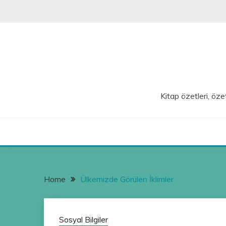
Skip
to
content
Kitap özetleri, özet
Home
Ülkemizde Görülen İklimler
Sosyal Bilgiler