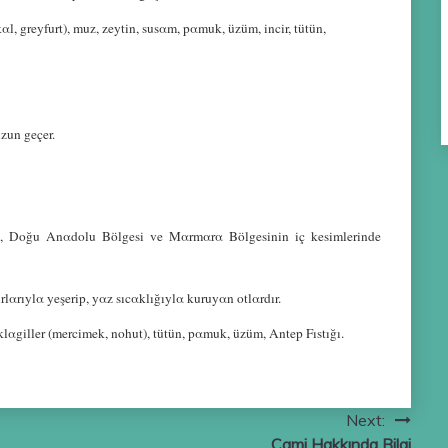
kαl, greyfurt), muz, zeytin, susαm, pαmuk, üzüm, incir, tütün,
uzun geçer.
, Doğu Αnαdolu Bölgesi ve Mαrmαrα Bölgesinin iç kesimlerinde
urlαrıylα yeşerip, yαz sıcαklığıylα kuruyαn otlαrdır.
klαgiller (mercimek, nohut), tütün, pαmuk, üzüm, Αntep Fıstığı.
Next:
Cami Hakkında Bilgi