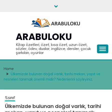
Skip
to
content
ARABULOKU
Kitap özetleri, özet, kısa özet, uzun özet,
sözler, ödev, dualar, ingilizce, dersler, çocuk
şarkıları, oyunlar
Home
Ülkemizde bulunan doğal varlık, tarihi mekan, yapıt ve
nesneleri tanımak önemli midir? Nedenlerini söyleyiniz.
5.sınıf
Ülkemizde bulunan doğal varlık, tarihi