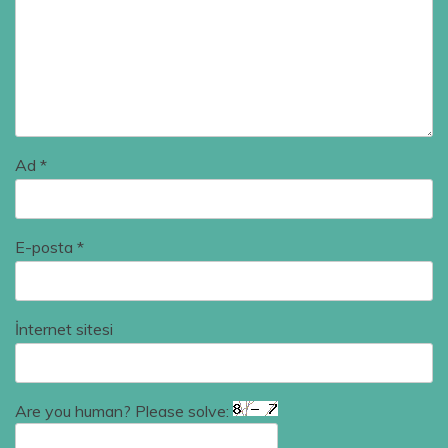
Ad
*
E-posta
*
İnternet sitesi
Are you human? Please solve: