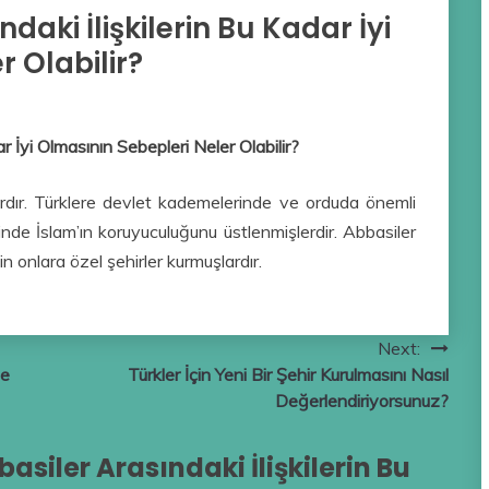
daki İlişkilerin Bu Kadar İyi
 Olabilir?
ar İyi Olmasının Sebepleri Neler Olabilir?
rdır. Türklere devlet kademelerinde ve orduda önemli
inde İslam’ın koruyuculuğunu üstlenmişlerdir. Abbasiler
n onlara özel şehirler kurmuşlardır.
Next:
Ne
Türkler İçin Yeni Bir Şehir Kurulmasını Nasıl
Değerlendiriyorsunuz?
basiler Arasındaki İlişkilerin Bu