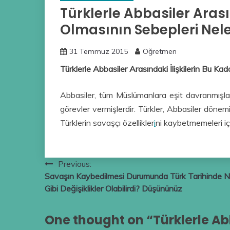
Türklerle Abbasiler Arasın
Olmasının Sebepleri Neler
31 Temmuz 2015
Öğretmen
Türklerle Abbasiler Arasındaki İlişkilerin Bu Kad
Abbasiler, tüm Müslümanlara eşit davranmışla
görevler vermişlerdir. Türkler, Abbasiler dönem
Türklerin savaşçı özellikler
i
ni kaybetmemeleri içi
Yazı
Previous:
Savaşın Kaybedilmesi Durumunda Türk Tarihinde 
gezinmesi
Gibi Değişiklikler Olabilirdi? Düşününüz
One thought on “
Türklerle Ab