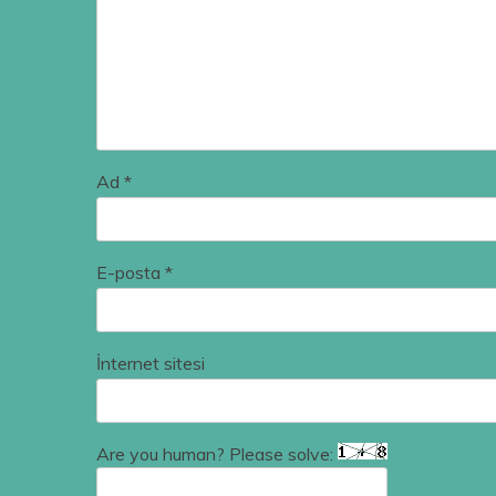
Ad
*
E-posta
*
İnternet sitesi
Are you human? Please solve: