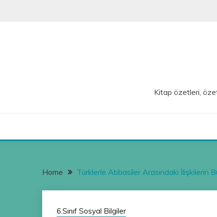
Skip
to
content
Kitap özetleri, özet
Home
Türklerle Abbasiler Arasındaki İlişkilerin 
6.Sınıf Sosyal Bilgiler