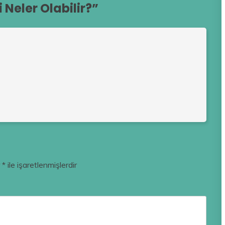
 Neler Olabilir?
”
r
*
ile işaretlenmişlerdir