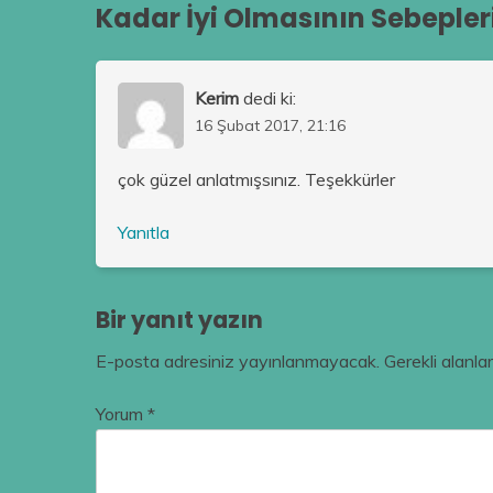
Kadar İyi Olmasının Sebepleri
Kerim
dedi ki:
16 Şubat 2017, 21:16
çok güzel anlatmışsınız. Teşekkürler
Yanıtla
Bir yanıt yazın
E-posta adresiniz yayınlanmayacak.
Gerekli alanla
Yorum
*