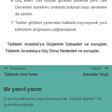
Göç eden Türk boyları gittikleri yerlerde yeni Türk
Devletleri kurarken, oralarda bulunan bazı devletleri
de yıktılar.
Türkler gittikleri yerlerdeki halklarla kaynaşarak yeni
kültürlerin doğmasını sağlamışlarıdr.
Türklerin Anadolu’ya Göçlerinin Sebepleri ve sonuçları,
Türklerin Anadoluya Göç Etme Nedenleri ve sonuçları.
Yazı
Previous:
Next:
Türklerin Ana Yurdu
Kavimler Göçü
gezinmesi
Bir yanıt yazın
E-posta adresiniz yayınlanmayacak.
Gerekli alanlar
*
ile
işaretlenmişlerdir