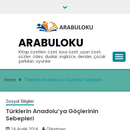
Skip
to
content
ARABULOKU
Kitap özetleri, özet, kısa özet, uzun özet,
sözler, ödev, dualar, ingilizce, dersler, çocuk
şarkıları, oyunlar
Home
Türklerin Anadolu’ya Göçlerinin Sebepleri
Sosyal Bilgiler
Türklerin Anadolu’ya Göçlerinin
Sebepleri
14 Aralık 2014
Öğretmen