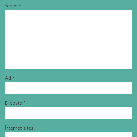
Yorum
*
Ad
*
E-posta
*
İnternet sitesi