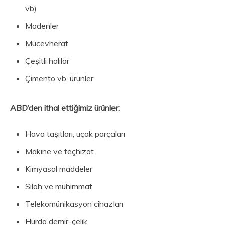
vb)
Madenler
Mücevherat
Çeşitli halılar
Çimento vb. ürünler
ABD’den ithal ettiğimiz ürünler:
Hava taşıtları, uçak parçaları
Makine ve teçhizat
Kimyasal maddeler
Silah ve mühimmat
Telekomünikasyon cihazları
Hurda demir-çelik