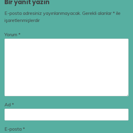
Bir yanıt yazın
E-posta adresiniz yayınlanmayacak.
Gerekli alanlar
*
ile
işaretlenmişlerdir
Yorum
*
Ad
*
E-posta
*