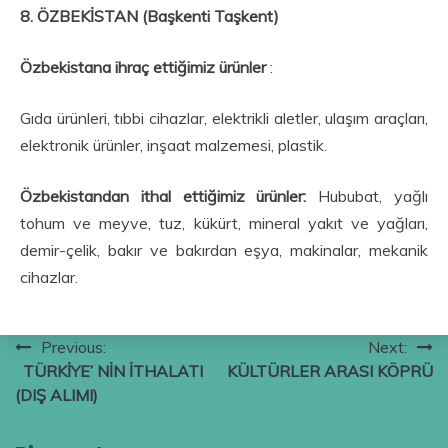
8. ÖZBEKİSTAN (Başkenti Taşkent)
Özbekistana ihraç ettiğimiz ürünler
:
Gıda ürünleri, tıbbi cihazlar, elektrikli aletler, ulaşım araçları,
elektronik ürünler, inşaat malzemesi, plastik.
Özbekistandan ithal ettiğimiz ürünler:
Hububat, yağlı
tohum ve meyve, tuz, kükürt, mineral yakıt ve yağları,
demir-çelik, bakır ve bakırdan eşya, makinalar, mekanik
cihazlar.
Yazı
Previous:
Next:
TÜRKİYE’ NİN İTHALATI
KÜLTÜRLER ARASI KÖPRÜ
gezinmesi
(DIŞ ALIMI)