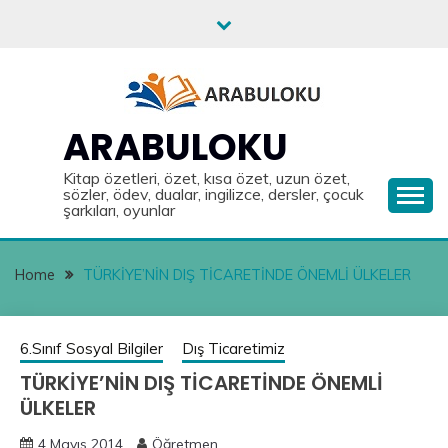
Skip
to
content
ARABULOKU
Kitap özetleri, özet, kısa özet, uzun özet,
sözler, ödev, dualar, ingilizce, dersler, çocuk
şarkıları, oyunlar
Home
TÜRKİYE’NİN DIŞ TİCARETİNDE ÖNEMLİ ÜLKELER
6.Sınıf Sosyal Bilgiler
Dış Ticaretimiz
TÜRKİYE’NİN DIŞ TİCARETİNDE ÖNEMLİ
ÜLKELER
4 Mayıs 2014
Öğretmen