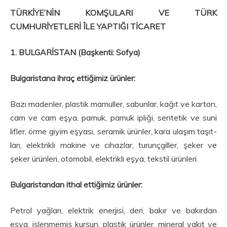
TÜRKİYE’NİN KOMŞULARI VE TÜRK
CUMHURİYETLERİ ÎLE YAPTIĞI TİCARET
1. BULGARİSTAN (Başkenti: Sofya)
Bulgaristana i
hraç ettiğimiz ürünler:
Bazı madenler, plastik mamuller, sabunlar, kağıt ve karton,
cam ve cam eşya, pamuk, pamuk ipliği, sentetik ve suni
lifler, örme giyim eşyası, seramik ürünler, kara ulaşım taşıt­
ları, elektrikli makine ve cihazlar, turunçgiller, şeker ve
şeker ürünleri, otomobil, elektrik­li eşya, tekstil ürünleri.
Bulgaristandan i
thal ettiğimiz ürünler:
Petrol yağları, elektrik enerjisi, deri, bakır ve bakırdan
eşya, işlenmemiş kurşun, plastik ürünler, mineral yakıt ve