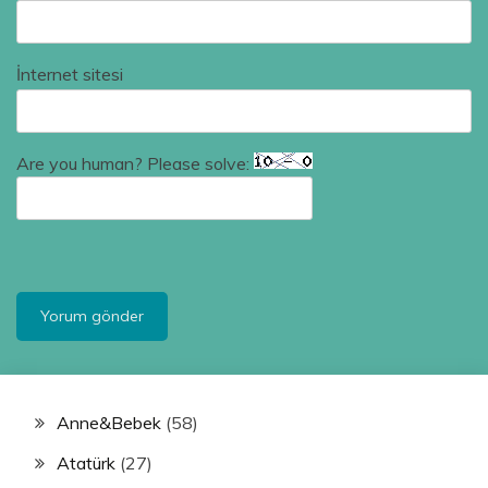
İnternet sitesi
Are you human? Please solve:
Anne&Bebek
(58)
Atatürk
(27)