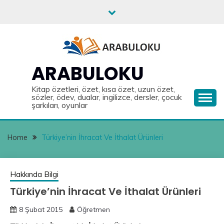
Skip
to
content
ARABULOKU
Kitap özetleri, özet, kısa özet, uzun özet,
sözler, ödev, dualar, ingilizce, dersler, çocuk
şarkıları, oyunlar
Home
Türkiye’nin İhracat Ve İthalat Ürünleri
Hakkında Bilgi
Türkiye’nin İhracat Ve İthalat Ürünleri
8 Şubat 2015
Öğretmen