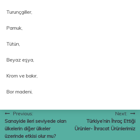
Turunçgiller,
Pamuk,
Tütün,
Beyaz eşya,
Krom ve bakır,
Bor madeni,
Yazı
Previous:
Next:
Sanayide ileri seviyede olan
Türkiye’nin İhraç Ettiği
gezinmesi
ülkelerin diğer ülkeler
Ürünler- İhracat Ürünlerimiz
üzerinde etkisi olur mu?