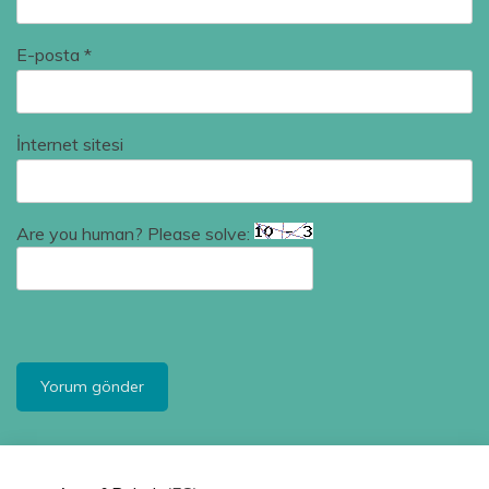
E-posta
*
İnternet sitesi
Are you human? Please solve: