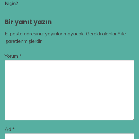
Niçin?
Bir yanıt yazın
E-posta adresiniz yayınlanmayacak.
Gerekli alanlar
*
ile
işaretlenmişlerdir
Yorum
*
Ad
*