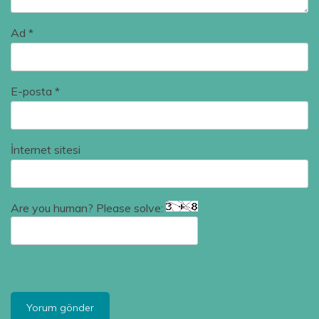
Ad
*
E-posta
*
İnternet sitesi
Are you human? Please solve: