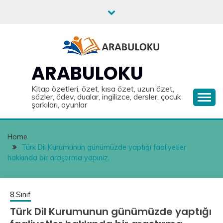
Skip
to
content
ARABULOKU
Kitap özetleri, özet, kısa özet, uzun özet,
sözler, ödev, dualar, ingilizce, dersler, çocuk
şarkıları, oyunlar
Home
Türk Dil Kurumunun günümüzde yaptığı faaliyetler
hakkında bir araştırma yapınız.
8.Sınıf
Türk Dil Kurumunun günümüzde yaptığı