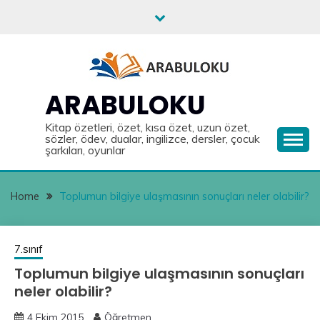
Skip
to
content
ARABULOKU
Kitap özetleri, özet, kısa özet, uzun özet,
sözler, ödev, dualar, ingilizce, dersler, çocuk
şarkıları, oyunlar
Home
Toplumun bilgiye ulaşmasının sonuçları neler olabilir?
7.sınıf
Toplumun bilgiye ulaşmasının sonuçları
neler olabilir?
4 Ekim 2015
Öğretmen