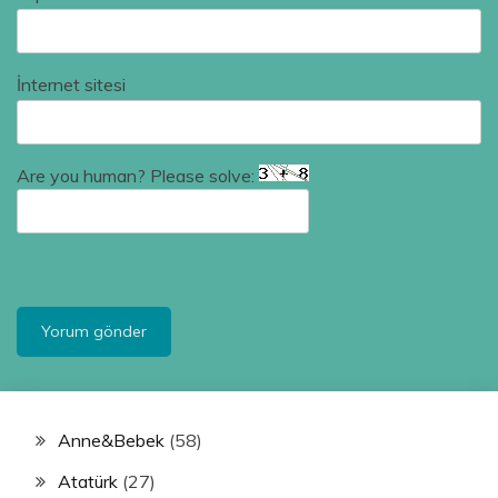
İnternet sitesi
Are you human? Please solve:
Anne&Bebek
(58)
Atatürk
(27)