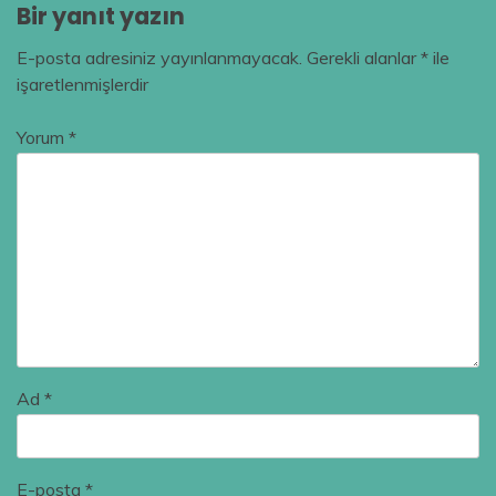
Bir yanıt yazın
E-posta adresiniz yayınlanmayacak.
Gerekli alanlar
*
ile
işaretlenmişlerdir
Yorum
*
Ad
*
E-posta
*