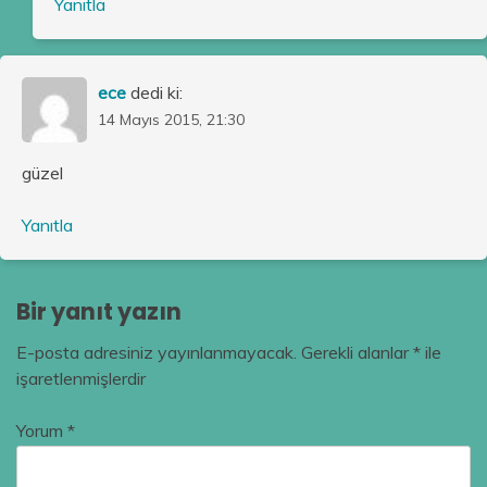
Yanıtla
ece
dedi ki:
14 Mayıs 2015, 21:30
güzel
Yanıtla
Bir yanıt yazın
E-posta adresiniz yayınlanmayacak.
Gerekli alanlar
*
ile
işaretlenmişlerdir
Yorum
*