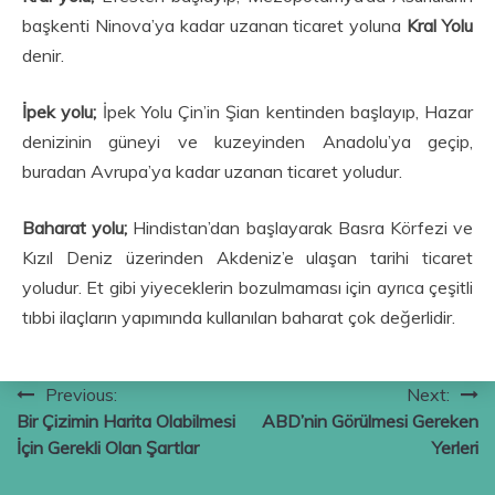
başkenti Ninova’ya kadar uzanan ticaret yoluna
Kral Yolu
denir.
İpek yolu;
İpek Yolu Çin’in Şian kentinden başlayıp, Hazar
denizinin güneyi ve kuzeyinden Anadolu’ya geçip,
buradan Avrupa’ya kadar uzanan ticaret yoludur.
Baharat yolu;
Hindistan’dan başlayarak Basra Körfezi ve
Kızıl Deniz üzerinden Akdeniz’e ulaşan tarihi ticaret
yoludur. Et gibi yiyeceklerin bozulmaması için ayrıca çeşitli
tıbbi ilaçların yapımında kullanılan baharat çok değerlidir.
Yazı
Previous:
Next:
Bir Çizimin Harita Olabilmesi
ABD’nin Görülmesi Gereken
gezinmesi
İçin Gerekli Olan Şartlar
Yerleri