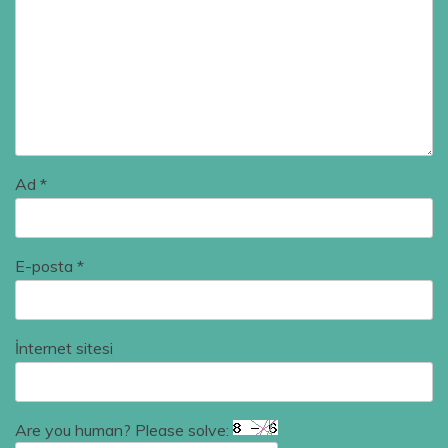
Ad
*
E-posta
*
İnternet sitesi
Are you human? Please solve: