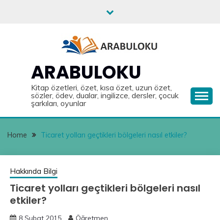
Skip
to
content
ARABULOKU
Kitap özetleri, özet, kısa özet, uzun özet,
sözler, ödev, dualar, ingilizce, dersler, çocuk
şarkıları, oyunlar
Home
Ticaret yolları geçtikleri bölgeleri nasıl etkiler?
Hakkında Bilgi
Ticaret yolları geçtikleri bölgeleri nasıl
etkiler?
8 Şubat 2015
Öğretmen