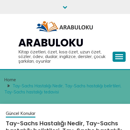
Skip
to
content
ARABULOKU
Kitap özetleri, özet, kısa özet, uzun özet,
sözler, ödev, dualar, ingilizce, dersler, çocuk
şarkıları, oyunlar
Home
Tay-Sachs Hastalığı Nedir, Tay-Sachs hastalığı belirtileri,
Tay-Sachs hastalığı tedavisi
Güncel Konular
Tay-Sachs Hastalığı Nedir, Tay-Sachs