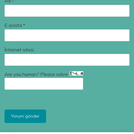
Ad
*
E-posta
*
İnternet sitesi
Are you human? Please solve: