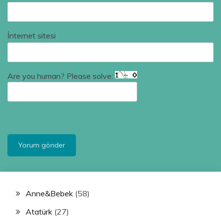
İnternet sitesi
Are you human? Please solve:
Anne&Bebek
(58)
Atatürk
(27)