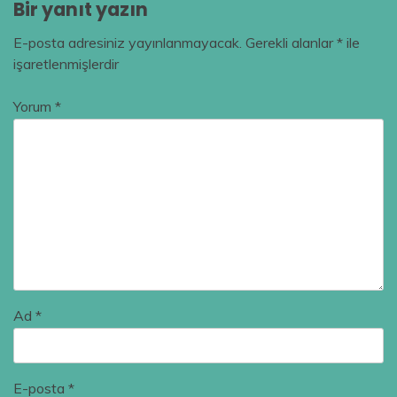
Bir yanıt yazın
E-posta adresiniz yayınlanmayacak.
Gerekli alanlar
*
ile
işaretlenmişlerdir
Yorum
*
Ad
*
E-posta
*