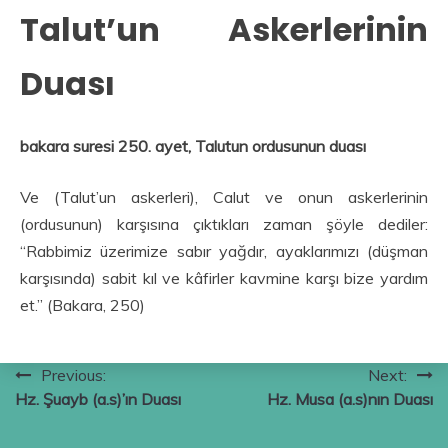
Talut’un Askerlerinin
Duası
bakara suresi 250. ayet, Talutun ordusunun duası
Ve (Talut’un askerleri), Calut ve onun askerlerinin
(ordusunun) karşısına çıktıkları zaman şöyle dediler:
“Rabbimiz üzerimize sabır yağdır, ayaklarımızı (düşman
karşısında) sabit kıl ve kâfirler kavmine karşı bize yardım
et.” (Bakara, 250)
Yazı
Previous:
Next:
Hz. Şuayb (a.s)’ın Duası
Hz. Musa (a.s)nın Duası
gezinmesi