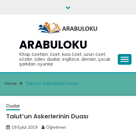
Skip
to
content
ARABULOKU
Kitap özetleri, özet, kısa özet, uzun özet,
sözler, ödev, dualar, ingilizce, dersler, çocuk
şarkıları, oyunlar
Home
Talut’un Askerlerinin Duası
Dualar
Talut’un Askerlerinin Duası
19 Eylül 2019
Öğretmen