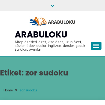
Skip
to
content
ARABULOKU
Kitap özetleri, özet, kısa özet, uzun özet,
sözler, ödev, dualar, ingilizce, dersler, çocuk
şarkıları, oyunlar
Etiket:
zor sudoku
Home
zor sudoku