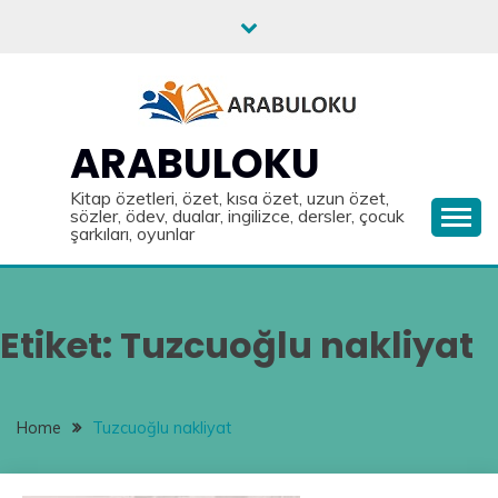
Skip
to
content
ARABULOKU
Kitap özetleri, özet, kısa özet, uzun özet,
sözler, ödev, dualar, ingilizce, dersler, çocuk
şarkıları, oyunlar
Etiket:
Tuzcuoğlu nakliyat
Home
Tuzcuoğlu nakliyat