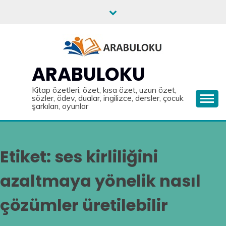
Skip
to
content
ARABULOKU
Kitap özetleri, özet, kısa özet, uzun özet,
sözler, ödev, dualar, ingilizce, dersler, çocuk
şarkıları, oyunlar
Etiket:
ses kirliliğini
azaltmaya yönelik nasıl
çözümler üretilebilir