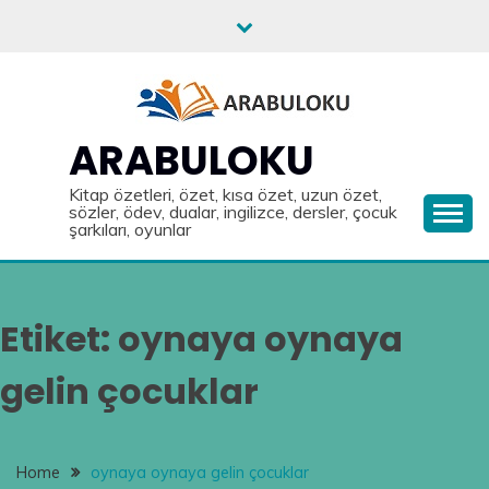
Skip
to
content
ARABULOKU
Kitap özetleri, özet, kısa özet, uzun özet,
sözler, ödev, dualar, ingilizce, dersler, çocuk
şarkıları, oyunlar
Etiket:
oynaya oynaya
gelin çocuklar
Home
oynaya oynaya gelin çocuklar