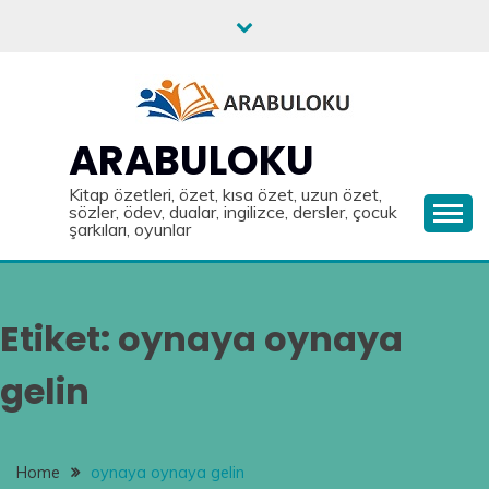
Skip
to
content
ARABULOKU
Kitap özetleri, özet, kısa özet, uzun özet,
sözler, ödev, dualar, ingilizce, dersler, çocuk
şarkıları, oyunlar
Etiket:
oynaya oynaya
gelin
Home
oynaya oynaya gelin