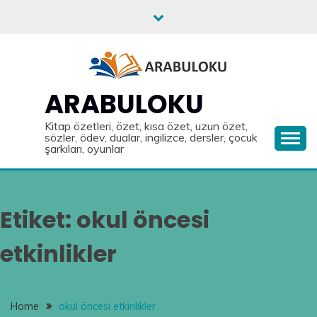
Skip
to
content
ARABULOKU
Kitap özetleri, özet, kısa özet, uzun özet,
sözler, ödev, dualar, ingilizce, dersler, çocuk
şarkıları, oyunlar
Etiket:
okul öncesi
etkinlikler
Home
okul öncesi etkinlikler