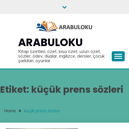
Skip
to
content
ARABULOKU
Kitap özetleri, özet, kısa özet, uzun özet,
sözler, ödev, dualar, ingilizce, dersler, çocuk
şarkıları, oyunlar
Etiket:
küçük prens sözleri
Home
küçük prens sözleri