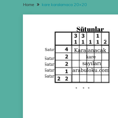
Home
kare karalamaca 20×20