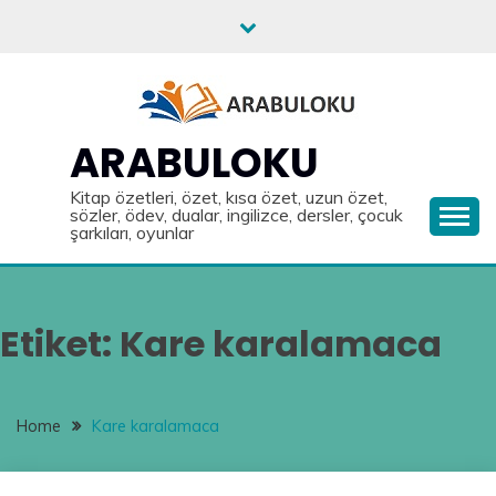
Skip
to
content
ARABULOKU
Kitap özetleri, özet, kısa özet, uzun özet,
sözler, ödev, dualar, ingilizce, dersler, çocuk
şarkıları, oyunlar
Etiket:
Kare karalamaca
Home
Kare karalamaca