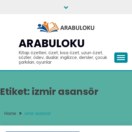
Skip
to
content
ARABULOKU
Kitap özetleri, özet, kısa özet, uzun özet,
sözler, ödev, dualar, ingilizce, dersler, çocuk
şarkıları, oyunlar
Etiket:
izmir asansör
Home
izmir asansör