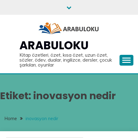
Skip
to
content
ARABULOKU
Kitap özetleri, özet, kısa özet, uzun özet,
sözler, ödev, dualar, ingilizce, dersler, çocuk
şarkıları, oyunlar
Etiket:
inovasyon nedir
Home
inovasyon nedir