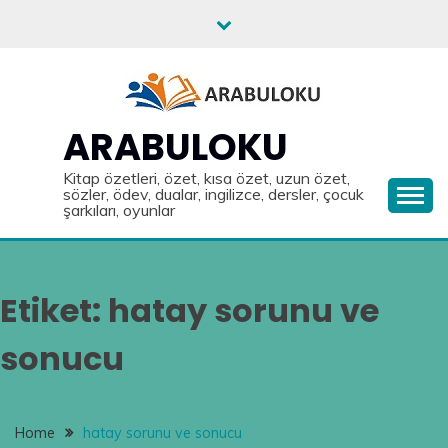
Skip
to
content
ARABULOKU
Kitap özetleri, özet, kısa özet, uzun özet,
sözler, ödev, dualar, ingilizce, dersler, çocuk
şarkıları, oyunlar
Etiket:
hatay sorunu ve
sonucu
Home
hatay sorunu ve sonucu