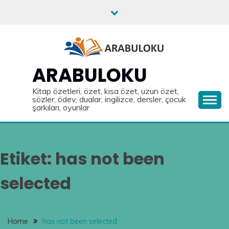
Skip
to
content
ARABULOKU
Kitap özetleri, özet, kısa özet, uzun özet,
sözler, ödev, dualar, ingilizce, dersler, çocuk
şarkıları, oyunlar
Etiket:
has not been
selected
Home
has not been selected