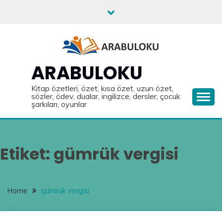
Skip
to
content
ARABULOKU
Kitap özetleri, özet, kısa özet, uzun özet,
sözler, ödev, dualar, ingilizce, dersler, çocuk
şarkıları, oyunlar
Etiket:
gümrük vergisi
Home
gümrük vergisi