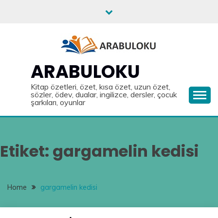
Skip
to
content
ARABULOKU
Kitap özetleri, özet, kısa özet, uzun özet,
sözler, ödev, dualar, ingilizce, dersler, çocuk
şarkıları, oyunlar
Etiket:
gargamelin kedisi
Home
gargamelin kedisi