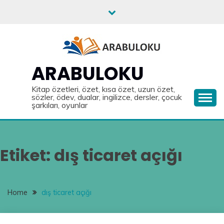
Skip
to
content
ARABULOKU
Kitap özetleri, özet, kısa özet, uzun özet,
sözler, ödev, dualar, ingilizce, dersler, çocuk
şarkıları, oyunlar
Etiket:
dış ticaret açığı
Home
dış ticaret açığı