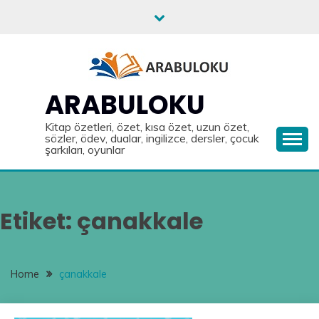
Skip
to
content
ARABULOKU
Kitap özetleri, özet, kısa özet, uzun özet,
sözler, ödev, dualar, ingilizce, dersler, çocuk
şarkıları, oyunlar
Etiket:
çanakkale
Home
çanakkale