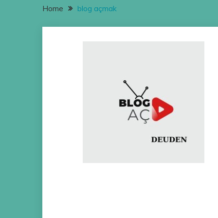
Home
blog açmak