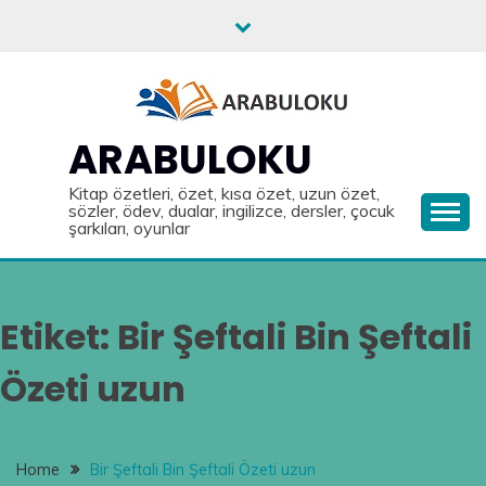
Skip
to
content
ARABULOKU
Kitap özetleri, özet, kısa özet, uzun özet,
sözler, ödev, dualar, ingilizce, dersler, çocuk
şarkıları, oyunlar
Etiket:
Bir Şeftali Bin Şeftali
Özeti uzun
Home
Bir Şeftali Bin Şeftali Özeti uzun