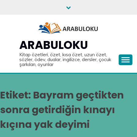
Skip
to
content
ARABULOKU
Kitap özetleri, özet, kısa özet, uzun özet,
sözler, ödev, dualar, ingilizce, dersler, çocuk
şarkıları, oyunlar
Etiket:
Bayram geçtikten
sonra getirdiğin kınayı
kıçına yak deyimi