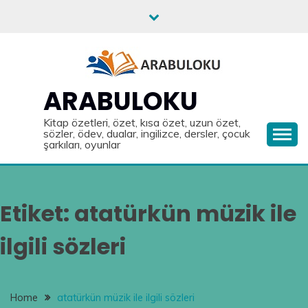
Skip
to
content
ARABULOKU
Kitap özetleri, özet, kısa özet, uzun özet,
sözler, ödev, dualar, ingilizce, dersler, çocuk
şarkıları, oyunlar
Etiket:
atatürkün müzik ile
ilgili sözleri
Home
atatürkün müzik ile ilgili sözleri