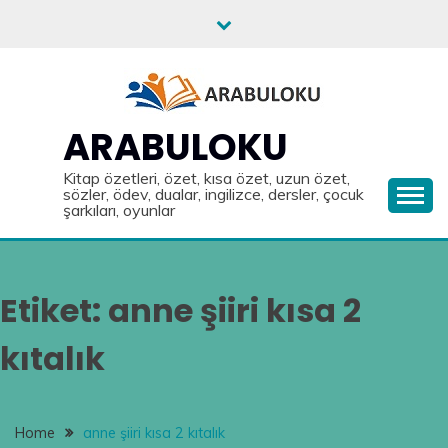
Skip
to
content
ARABULOKU
Kitap özetleri, özet, kısa özet, uzun özet,
sözler, ödev, dualar, ingilizce, dersler, çocuk
şarkıları, oyunlar
Etiket:
anne şiiri kısa 2
kıtalık
Home
anne şiiri kısa 2 kıtalık