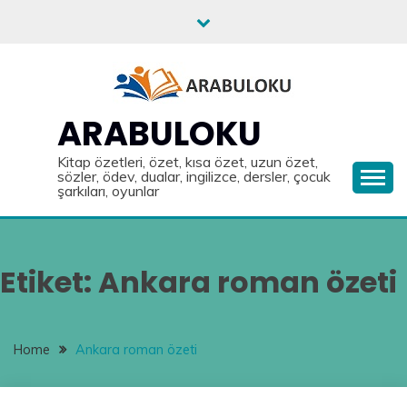
Skip
to
content
ARABULOKU
Kitap özetleri, özet, kısa özet, uzun özet,
sözler, ödev, dualar, ingilizce, dersler, çocuk
şarkıları, oyunlar
Etiket:
Ankara roman özeti
Home
Ankara roman özeti