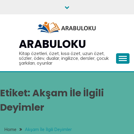
Skip
to
content
ARABULOKU
Kitap özetleri, özet, kısa özet, uzun özet,
sözler, ödev, dualar, ingilizce, dersler, çocuk
şarkıları, oyunlar
Etiket:
Akşam İle İlgili
Deyimler
Home
Akşam İle İlgili Deyimler