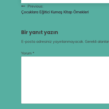
Yazı
Previous:
Çocuklara Eğitici Kumaş Kitap Örnekleri
gezinmesi
Bir yanıt yazın
E-posta adresiniz yayınlanmayacak.
Gerekli alanla
Yorum
*