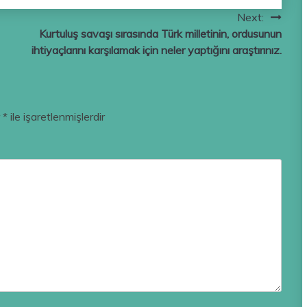
Next:
Kurtuluş savaşı sırasında Türk milletinin, ordusunun
ihtiyaçlarını karşılamak için neler yaptığını araştırınız.
r
*
ile işaretlenmişlerdir