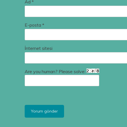
Ad
*
E-posta
*
İnternet sitesi
Are you human? Please solve: