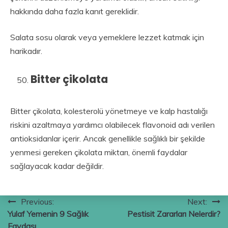
hakkında daha fazla kanıt gereklidir.
Salata sosu olarak veya yemeklere lezzet katmak için
harikadır.
Bitter çikolata
Bitter çikolata, kolesterolü yönetmeye ve kalp hastalığı
riskini azaltmaya yardımcı olabilecek flavonoid adı verilen
antioksidanlar içerir. Ancak genellikle sağlıklı bir şekilde
yenmesi gereken çikolata miktarı, önemli faydalar
sağlayacak kadar değildir.
Yazı
Previous:
Next:
Yulaf Yemenin 9 Sağlık
Pestisit Zararları Nelerdir?
gezinmesi
Faydası