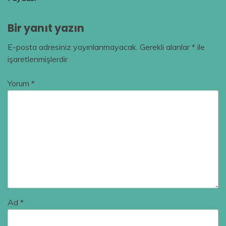
Bir yanıt yazın
E-posta adresiniz yayınlanmayacak.
Gerekli alanlar
*
ile
işaretlenmişlerdir
Yorum
*
Ad
*