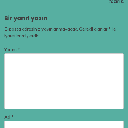
Yazınız.
Bir yanıt yazın
E-posta adresiniz yayınlanmayacak.
Gerekli alanlar
*
ile
işaretlenmişlerdir
Yorum
*
Ad
*