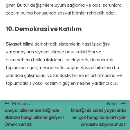
girer. Bu tür değişimlere uyum sağlama ve olası sorunlara
çözüm bulma konusunda sosyal bilimler rehberlik eder.
10.
Demokrasi ve Katılım
Siyaset bilimi
, demokratik sistemlerin nasıl işlediğini,
vatandaşların siyasal sürece nasıl katıldığını ve
hükümetlerin halkla ilişkilerini inceleyerek, demokratik
toplumların gelişmesine katkı sağlar. Sosyal bilimlerin bu
alandaki çalışmaları, vatandaşlık bilincinin artırılmasına ve
toplumdaki siyasal katılımın güçlenmesine yardımcı olur.
Yazı
Previous:
Next:
Sosyal bilimler denildiğinde
İzlediğiniz süreli yayınlarda
gezinmesi
aklınıza hangi bilimler geliyor?
en çok hangi konuların yer
Örnek veriniz.
almasını istiyorsunuz?