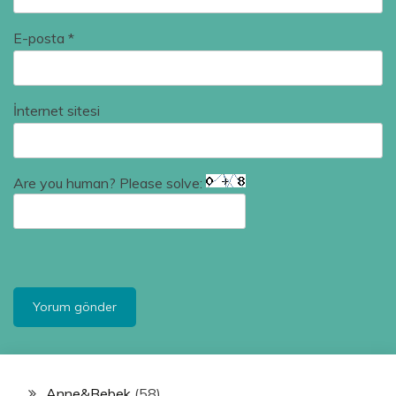
E-posta
*
İnternet sitesi
Are you human? Please solve:
Anne&Bebek
(58)