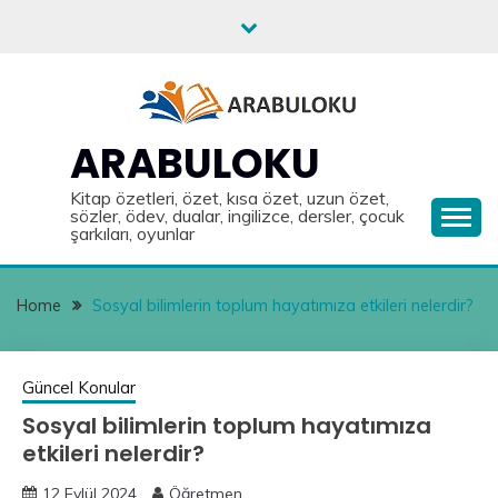
Skip
to
content
ARABULOKU
Kitap özetleri, özet, kısa özet, uzun özet,
sözler, ödev, dualar, ingilizce, dersler, çocuk
şarkıları, oyunlar
Home
Sosyal bilimlerin toplum hayatımıza etkileri nelerdir?
Güncel Konular
Sosyal bilimlerin toplum hayatımıza
etkileri nelerdir?
12 Eylül 2024
Öğretmen