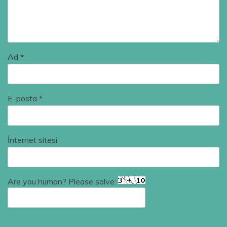
Ad
*
E-posta
*
İnternet sitesi
Are you human? Please solve: