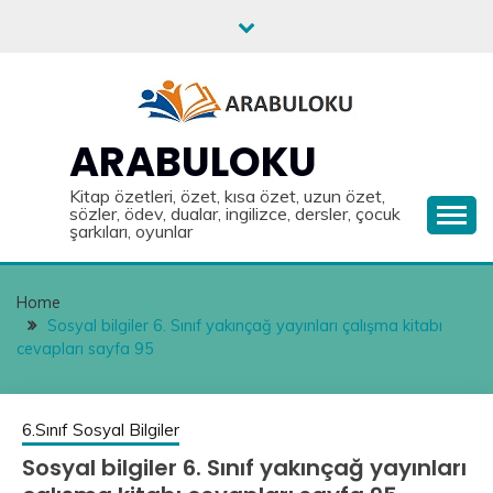
Skip
to
content
ARABULOKU
Kitap özetleri, özet, kısa özet, uzun özet,
sözler, ödev, dualar, ingilizce, dersler, çocuk
şarkıları, oyunlar
Home
Sosyal bilgiler 6. Sınıf yakınçağ yayınları çalışma kitabı
cevapları sayfa 95
6.Sınıf Sosyal Bilgiler
Sosyal bilgiler 6. Sınıf yakınçağ yayınları