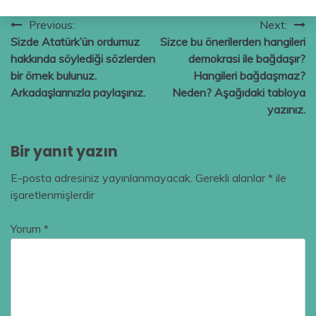
Yazı
Previous:
Next:
Sizde Atatürk’ün ordumuz
Sizce bu önerilerden hangileri
gezinmesi
hakkında söylediği sözlerden
demokrasi ile bağdaşır?
bir örnek bulunuz.
Hangileri bağdaşmaz?
Arkadaşlarınızla paylaşınız.
Neden? Aşağıdaki tabloya
yazınız.
Bir yanıt yazın
E-posta adresiniz yayınlanmayacak.
Gerekli alanlar
*
ile
işaretlenmişlerdir
Yorum
*