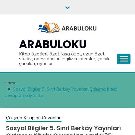
Skip
to
content
ARABULOKU
Kitap özetleri, özet, kısa özet, uzun özet,
sözler, ödev, dualar, ingilizce, dersler, çocuk
şarkıları, oyunlar
Home
Sosyal Bilgiler 5. Sınıf Berkay Yayınları Çalışma Kitabı
Cevapları sayfa 35
Çalışma Kitapları Cevapları
Sosyal Bilgiler 5. Sınıf Berkay Yayınları