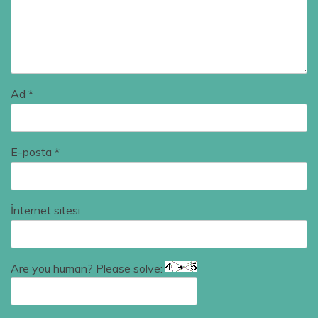
Ad
*
E-posta
*
İnternet sitesi
Are you human? Please solve: