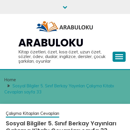
Skip
to
content
ARABULOKU
Kitap özetleri, özet, kısa özet, uzun özet,
sözler, ödev, dualar, ingilizce, dersler, çocuk
şarkıları, oyunlar
Home
Sosyal Bilgiler 5. Sınıf Berkay Yayınları Çalışma Kitabı
Cevapları sayfa 33
Çalışma Kitapları Cevapları
Sosyal Bilgiler 5. Sınıf Berkay Yayınları