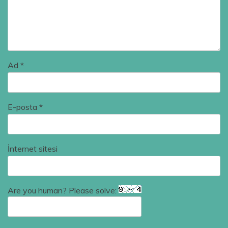
Ad
*
E-posta
*
İnternet sitesi
Are you human? Please solve: