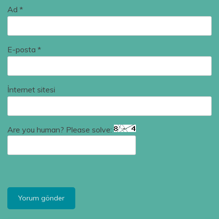
Ad
*
E-posta
*
İnternet sitesi
Are you human? Please solve: