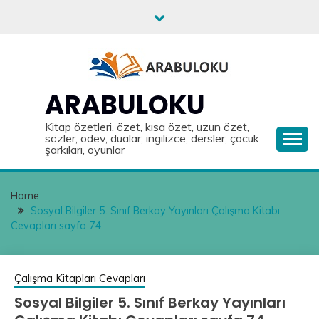
Skip
to
content
ARABULOKU
Kitap özetleri, özet, kısa özet, uzun özet,
sözler, ödev, dualar, ingilizce, dersler, çocuk
şarkıları, oyunlar
Home
Sosyal Bilgiler 5. Sınıf Berkay Yayınları Çalışma Kitabı
Cevapları sayfa 74
Çalışma Kitapları Cevapları
Sosyal Bilgiler 5. Sınıf Berkay Yayınları